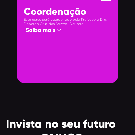
Coordenação
Este curso será coordenado pela Professora Dra.
Déborah Cruz dos Santos, Doutora...
keyboard_arrow_down
Saiba mais
Invista no seu futuro