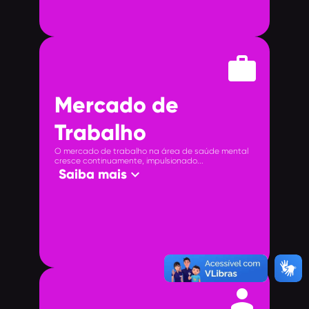
work
Mercado de
Trabalho
O mercado de trabalho na área de saúde mental
cresce continuamente, impulsionado...
keyboard_arrow_down
Saiba mais
person