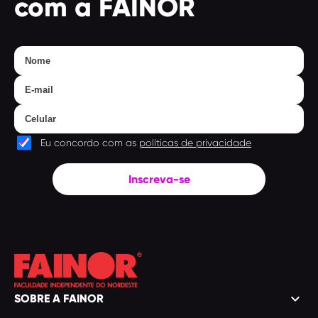
com a FAINOR
Eu concordo com as
políticas de privacidade
Inscreva-se
keyboard_arrow_down
SOBRE A FAINOR