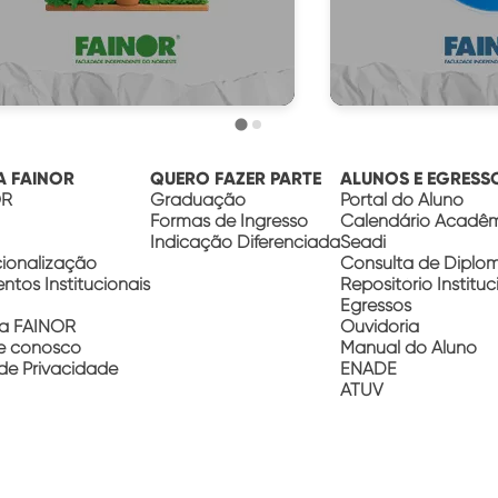
Baixe grátis
Baixe 
A FAINOR
QUERO FAZER PARTE
ALUNOS E EGRESS
OR
Graduação
Portal do Aluno
Formas de Ingresso
Calendário Acadê
Indicação Diferenciada
Seadi
cionalização
Consulta de Diplo
tos Institucionais
Repositório Instituc
Egressos
a FAINOR
Ouvidoria
e conosco
Manual do Aluno
 de Privacidade
ENADE
ATUV