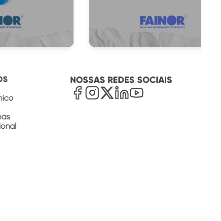
grátis
Baixe grátis
OS
NOSSAS REDES SOCIAIS
mico
mas
ional