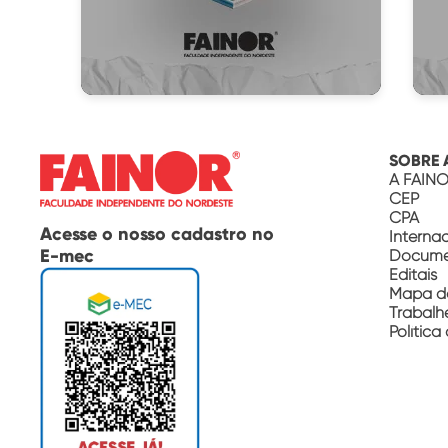
Baixe grátis
SOBRE 
A FAIN
CEP
CPA
Acesse o nosso cadastro no
Interna
E-mec
Documen
Editais
Mapa d
Trabalh
Política