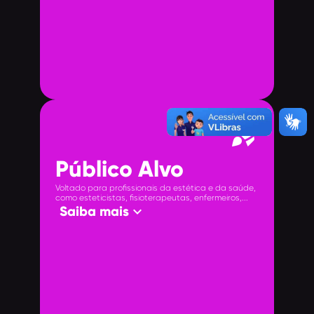
rocket_launch
Público Alvo
Voltado para profissionais da estética e da saúde,
como esteticistas, fisioterapeutas, enfermeiros,...
keyboard_arrow_down
Saiba mais