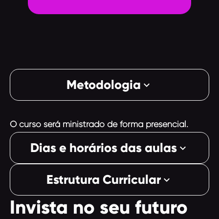
Metodologia
keyboard_arrow_down
O curso será ministrado de forma presencial.
Dias e horários das aulas
keyboard_arrow_down
Estrutura Curricular
keyboard_arrow_down
Invista no seu futuro