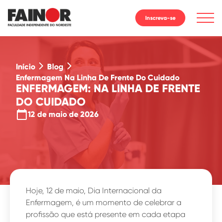
Inscreva-se
Início
Blog
Enfermagem Na Linha De Frente Do Cuidado
ENFERMAGEM: NA LINHA DE FRENTE
DO CUIDADO
calendar_today
12 de maio de 2026
Hoje, 12 de maio, Dia Internacional da
Enfermagem, é um momento de celebrar a
profissão que está presente em cada etapa