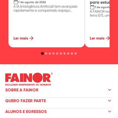
calendar_today
para estudante
7 de agosto de 2026
A IA (Inteligência Artificial) tem avançado
calendar_today
7 de agosto de 2
rapidamente e conquistado espaço...
A FAINOR realizo
feira (07), um minic
arrow_forward
arrow_forward
Ler mais
Ler mais
keyboard_arrow_down
SOBRE A FAINOR
keyboard_arrow_down
QUERO FAZER PARTE
keyboard_arrow_down
ALUNOS E EGRESSOS