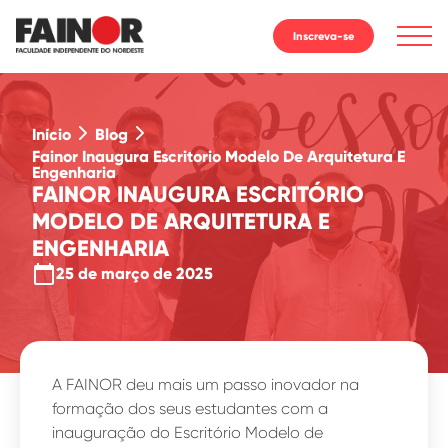
Inscreva-se
Início
Blog
Fainor Inaugura Escritorio Modelo De Arquitetura E
Engenharia
FAINOR INAUGURA ESCRITÓRIO
MODELO DE ARQUITETURA E
ENGENHARIA
calendar_today
25 de março de 2025
A FAINOR deu mais um passo inovador na
formação dos seus estudantes com a
inauguração do Escritório Modelo de