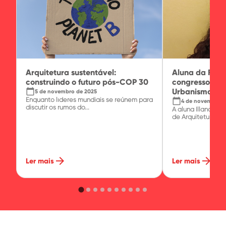
Arquitetura sustentável:
Aluna da FAI
construindo o futuro pós-COP 30
congresso int
calendar_today
Urbanismo
5 de novembro de 2025
Enquanto líderes mundiais se reúnem para
calendar_today
4 de novembro d
discutir os rumos do...
A aluna Illana do
de Arquitetura...
arrow_forward
arrow_forward
Ler mais
Ler mais