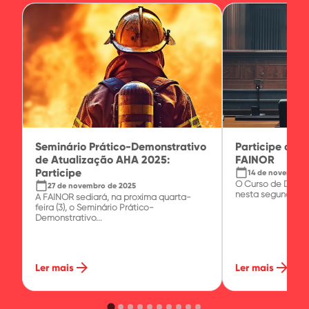
Seminário Prático-Demonstrativo
Participe do J
de Atualização AHA 2025:
FAINOR
Participe
calendar_today
14 de novembro 
O Curso de Direit
calendar_today
27 de novembro de 2025
nesta segunda-feira
A FAINOR sediará, na próxima quarta-
feira (3), o Seminário Prático-
Demonstrativo...
arrow_forward
arrow_forward
Ler mais
Ler mais