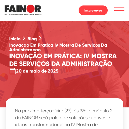
Inscreva-se
Início
Blog
Inovacao Em Pratica Iv Mostra De Servicos Da
Administracao
INOVAÇÃO EM PRÁTICA: IV MOSTRA
DE SERVIÇOS DA ADMINISTRAÇÃO
calendar_today
20 de maio de 2025
Na próxima terça-feira (27), às 19h, o módulo 2
da FAINOR será palco de soluções criativas e
ideias transformadoras na IV Mostra de