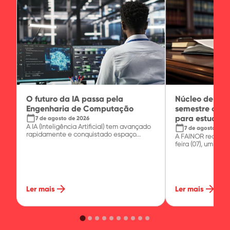
O futuro da IA passa pela
Núcleo de Prát
Engenharia de Computação
semestre com 
calendar_today
para estudante
7 de agosto de 2026
A IA (Inteligência Artificial) tem avançado
calendar_today
7 de agosto de 2
rapidamente e conquistado espaço...
A FAINOR realizo
feira (07), um minic
arrow_forward
arrow_forward
Ler mais
Ler mais