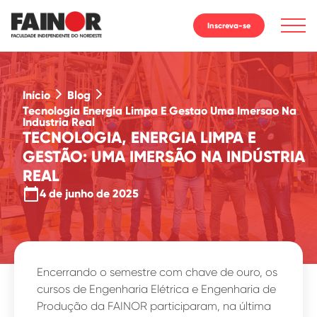
Inscreva-se
Início
Blog
Tecnologia Energia Limpa E Gestao Uma Imersao Na
Industria Real
TECNOLOGIA, ENERGIA LIMPA E
GESTÃO: UMA IMERSÃO NA INDÚSTRIA
REAL
calendar_today
4 de junho de 2025
Encerrando o semestre com chave de ouro, os
cursos de Engenharia Elétrica e Engenharia de
Produção da FAINOR participaram, na última