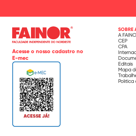
SOBRE 
A FAIN
CEP
CPA
Acesse o nosso cadastro no
Interna
E-mec
Documen
Editais
Mapa d
Trabalh
Política