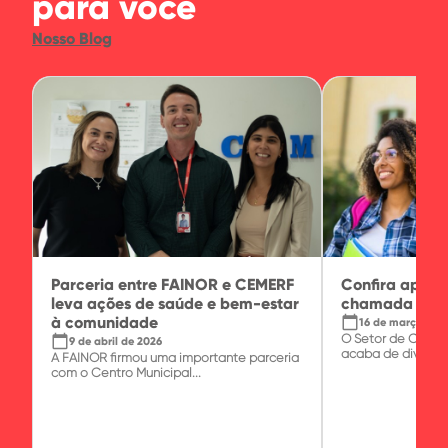
para você
Nosso Blog
Parceria entre FAINOR e CEMERF
Confira apro
leva ações de saúde e bem-estar
chamada do P
à comunidade
calendar_today
16 de março de 
O Setor de Crédi
calendar_today
9 de abril de 2026
acaba de divulgar.
A FAINOR firmou uma importante parceria
com o Centro Municipal...