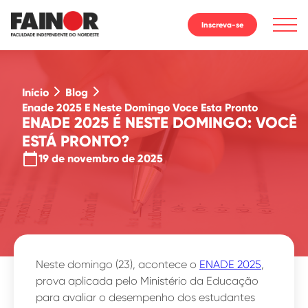
Inscreva-se
Início
Blog
Enade 2025 E Neste Domingo Voce Esta Pronto
ENADE 2025 É NESTE DOMINGO: VOCÊ
ESTÁ PRONTO?
calendar_today
19 de novembro de 2025
Neste domingo (23), acontece o
ENADE 2025
,
prova aplicada pelo Ministério da Educação
para avaliar o desempenho dos estudantes