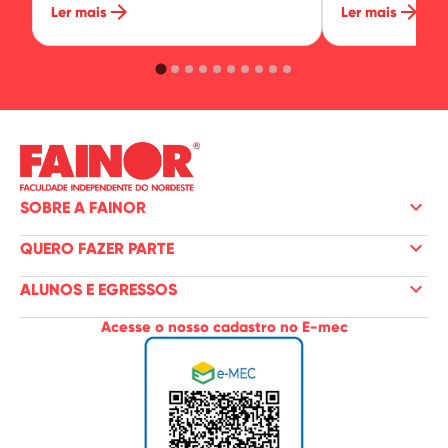
arrow_forward
arrow_forward
Ler mais
Ler mais
keyboard_arrow_down
SOBRE A FAINOR
keyboard_arrow_down
QUERO FAZER PARTE
keyboard_arrow_down
ALUNOS E EGRESSOS
Acesse o nosso cadastro no E-mec