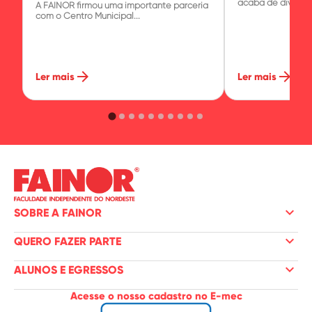
acaba de divulgar.
A FAINOR firmou uma importante parceria
com o Centro Municipal...
arrow_forward
arrow_forward
Ler mais
Ler mais
keyboard_arrow_down
SOBRE A FAINOR
keyboard_arrow_down
QUERO FAZER PARTE
keyboard_arrow_down
ALUNOS E EGRESSOS
Acesse o nosso cadastro no E-mec