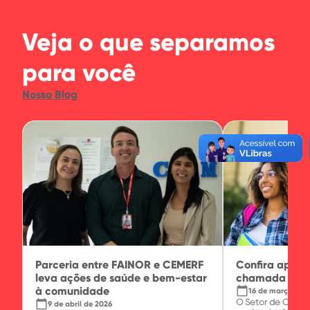
Veja o que separamos
para você
Nosso Blog
Parceria entre FAINOR e CEMERF
Confira apro
leva ações de saúde e bem-estar
chamada do P
à comunidade
calendar_today
16 de março de 
O Setor de Crédi
calendar_today
9 de abril de 2026