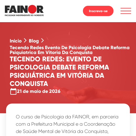
Inscreva-se
Início
Blog
Tecendo Redes Evento De Psicologia Debate Reforma
Psiquiatrica Em Vitoria Da Conquista
TECENDO REDES: EVENTO DE
PSICOLOGIA DEBATE REFORMA
PSIQUIÁTRICA EM VITÓRIA DA
CONQUISTA
calendar_today
21 de maio de 2026
O curso de Psicologia da FAINOR, em parceria
com a Prefeitura Municipal e a Coordenação
de Saúde Mental de Vitória da Conquista,