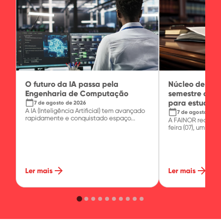
O futuro da IA passa pela
Núcleo de Prát
Engenharia de Computação
semestre com 
calendar_today
para estudante
7 de agosto de 2026
A IA (Inteligência Artificial) tem avançado
calendar_today
7 de agosto de 2
rapidamente e conquistado espaço...
A FAINOR realizo
feira (07), um minic
arrow_forward
arrow_forward
Ler mais
Ler mais